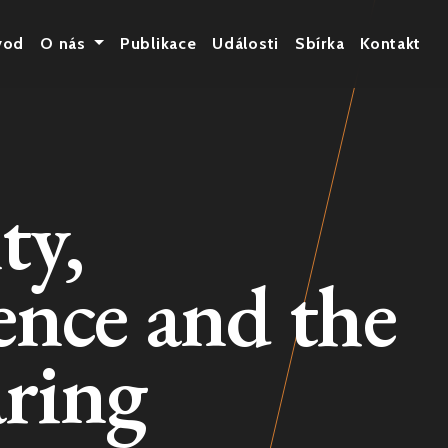
vod
O nás
Publikace
Události
Sbírka
Kontakt
ty,
ence and the
aring