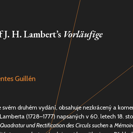
f J. H. Lambert’s
Vorläufige
entes Guillén
ve svém druhém vydání, obsahuje nezkrácený a kome
Lamberta (1728–1777) napsaných v 60. letech 18. sto
e Quadratur und Rectification des Circuls suchen
a
Mémoire