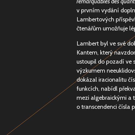
remarquables des quantit
v prvním vydání doplně
Lambertových příspěvků
čtenářům umožňuje lé
Lambert byl ve své d
Kantem, který navzdor
ustoupil do pozadí ve 
výzkumem neeuklidovsk
dokázal iracionalitu čís
funkcích, nabídl překva
mezi algebraickými a t
o transcendenci čísla 