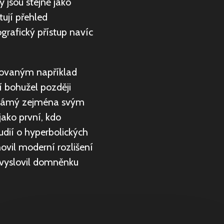
y jsou stejně jako
ují přehled
ografický přístup navíc
vovaným například
 bohužel později
e známý zejména svým
ako první, kdo
udií o hyperbolických
novil moderní rozlišení
 vyslovil domněnku