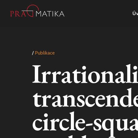
Ú
/
Publikace
Irrationali
transcend
circle-squ