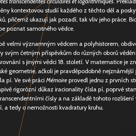
és transcendentes circulaires et logarithmiques
. Překlad
ny kontextovou studií každého z těchto děl a poskyt
, přičemž ukazují jak pozadí, tak vliv jeho práce. Bi
pe poznat samotného vědce.
obě velmi významným vědcem a polyhistorem, obdi
y svým četným příspěvkům do různých oborů vědění
srovnání s jinými vědci 18. století. V matematice j
é geometrie, ačkoli je pravděpodobně nejznámější j
la pí. Ve své práci
Mémoire
provedl jednu z prvních st
pivě rigorózní důkaz iracionality čísla pí, poprvé sta
ranscendentními čísly a na základě tohoto rozlišení
pí, a tedy o nemožnosti kvadratury kruhu.