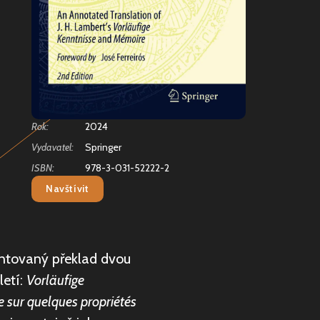
Rok:
2024
Vydavatel:
Springer
ISBN:
978-3-031-52222-2
Navštívit
ntovaný překlad dvou
letí:
Vorläufige
 sur quelques propriétés