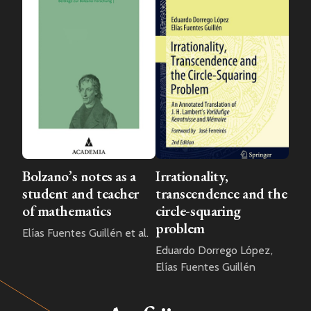
Bolzano’s notes as a
Irrationality,
student and teacher
transcendence and the
of mathematics
circle-squaring
problem
Elías Fuentes Guillén
et al.
Eduardo Dorrego López
,
Elías Fuentes Guillén